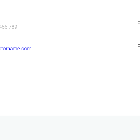
456 789
E
ctorname.com