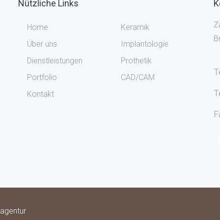
Nützliche Links
K
Z
Home
Keramik
B
Über uns
Implantologie
Dienstleistungen
Prothetik
T
Portfolio
CAD/CAM
T
Kontakt
F
agentur