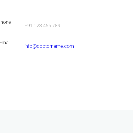
Phone
+91 123 456 789
-mail
info@doctorname.com