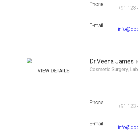
Phone
+91 123 
E-mail
info@do
Dr.Veena James
Cosmetic Surgery
,
Lab
VIEW DETAILS
Phone
+91 123 
E-mail
info@do