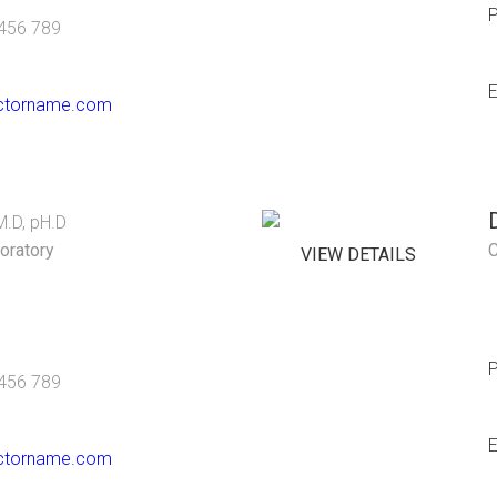
456 789
E
ctorname.com
M.D, pH.D
oratory
C
VIEW DETAILS
456 789
E
ctorname.com