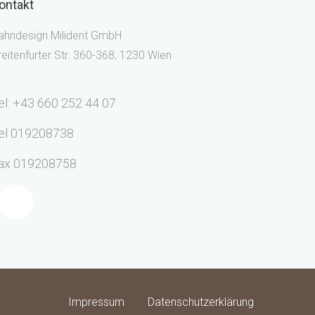
ontakt
ahndesign Milident GmbH
reitenfurter Str. 360-368, 1230 Wien
el: +43 660 252 44 07
el 019208738
ax 019208758
Impressum
Datenschutzerklärung