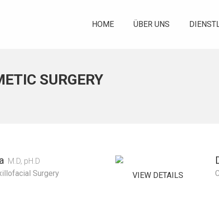
HOME
ÜBER UNS
DIENST
METIC SURGERY
a
M.D, pH.D
illofacial Surgery
C
VIEW DETAILS