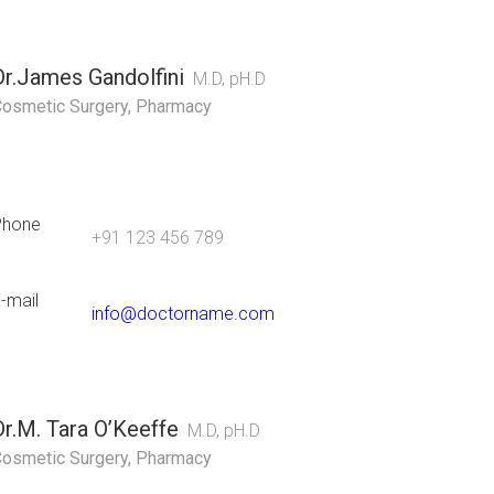
Dr.James Gandolfini
M.D, pH.D
osmetic Surgery
,
Pharmacy
Phone
+91 123 456 789
-mail
info@doctorname.com
Dr.M. Tara O’Keeffe
M.D, pH.D
osmetic Surgery
,
Pharmacy