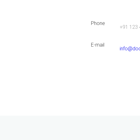
Phone
+91 123 
E-mail
info@do