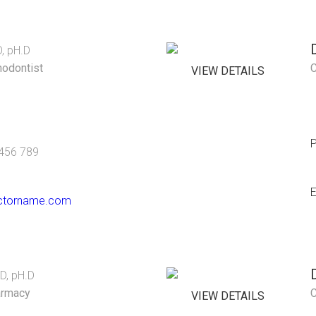
, pH.D
hodontist
C
VIEW DETAILS
456 789
E
ctorname.com
D, pH.D
rmacy
C
VIEW DETAILS