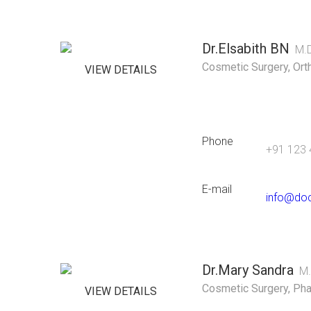
Dr.Elsabith BN
M.D
Cosmetic Surgery
,
Ort
VIEW DETAILS
Phone
+91 123 
E-mail
info@do
Dr.Mary Sandra
M.
Cosmetic Surgery
,
Pha
VIEW DETAILS