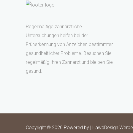
Regelmäßige zahnärztliche
Untersuchungen helfen bei der
Früherkennung von Anzeichen bestimmter
gesundheitlicher Probleme. Besuchen Sie
regelmäßig Ihren Zahnarzt und bleiben Sie
gesund.
Copyright © 2020 Powered by |
HawdDesign Werbe